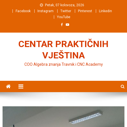
Preskočite na sadržaj
Petak, 07 kolovoza, 2026
Facebook
Instagram
Twitter
Pinterest
Linkedin
YouTube
CENTAR PRAKTIČNIH
VJEŠTINA
COO Algebra znanja Travnik i CNC Academy