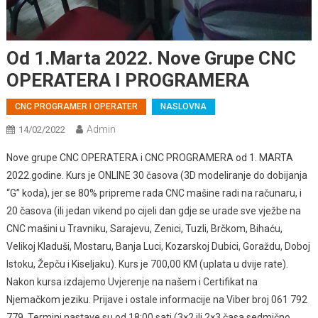
Od 1.Marta 2022. Nove Grupe CNC
OPERATERA I PROGRAMERA
CNC PROGRAMER I OPERATER
NASLOVNA
Admin
14/02/2022
Nove grupe CNC OPERATERA i CNC PROGRAMERA od 1. MARTA
2022.godine. Kurs je ONLINE 30 časova (3D modeliranje do dobijanja
“G” koda), jer se 80% pripreme rada CNC mašine radi na računaru, i
20 časova (ili jedan vikend po cijeli dan gdje se urade sve vježbe na
CNC mašini u Travniku, Sarajevu, Zenici, Tuzli, Brčkom, Bihaću,
Velikoj Kladuši, Mostaru, Banja Luci, Kozarskoj Dubici, Goraždu, Doboj
Istoku, Žepču i Kiseljaku). Kurs je 700,00 KM (uplata u dvije rate).
Nakon kursa izdajemo Uvjerenje na našem i Certifikat na
Njemačkom jeziku. Prijave i ostale informacije na Viber broj 061 792
779. Termini nastave su od 18:00 sati (3×2 ili 2×3 časa sedmično.