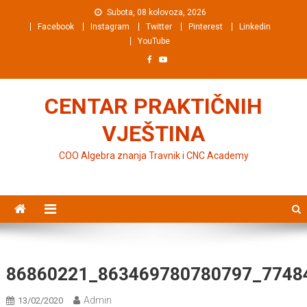
Preskočite na sadržaj
Subota, 08 kolovoza, 2026
Facebook
Instagram
Twitter
Pinterest
Linkedin
YouTube
CENTAR PRAKTIČNIH
VJEŠTINA
COO Algebra znanja Travnik i CNC Academy
86860221_863469780780797_7748
Admin
13/02/2020