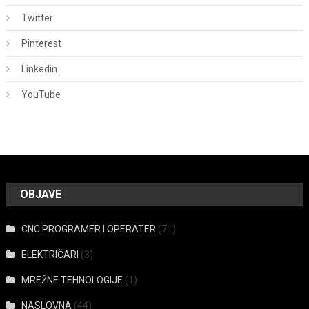
Twitter
Pinterest
Linkedin
YouTube
OBJAVE
CNC PROGRAMER I OPERATER
(71)
ELEKTRIČARI
(3)
MREŽNE TEHNOLOGIJE
(1)
NASLOVNA
(44)