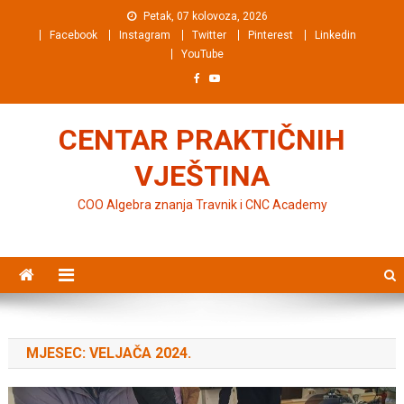
Preskočite na sadržaj
Petak, 07 kolovoza, 2026
Facebook
Instagram
Twitter
Pinterest
Linkedin
YouTube
CENTAR PRAKTIČNIH
VJEŠTINA
COO Algebra znanja Travnik i CNC Academy
MJESEC: VELJAČA 2024.