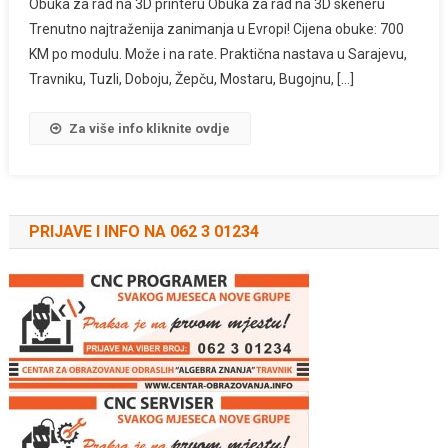
Obuka za rad na 3D printeru Obuka za rad na 3D skeneru
Trenutno najtraženija zanimanja u Evropi! Cijena obuke: 700
KM po modulu. Može i na rate. Praktična nastava u Sarajevu,
Travniku, Tuzli, Doboju, Žepču, Mostaru, Bugojnu, […]
Za više info kliknite ovdje
PRIJAVE I INFO NA 062 3 01234