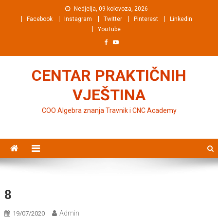
Preskočite na sadržaj
Nedjelja, 09 kolovoza, 2026
Facebook
Instagram
Twitter
Pinterest
Linkedin
YouTube
CENTAR PRAKTIČNIH
VJEŠTINA
COO Algebra znanja Travnik i CNC Academy
8
Admin
19/07/2020