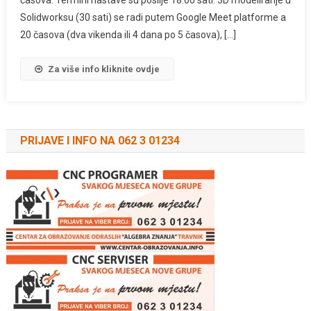
časova. Termini nastave su poslije 18:00 sati. 3D modeliranje u
Solidworksu (30 sati) se radi putem Google Meet platforme a
20 časova (dva vikenda ili 4 dana po 5 časova), […]
Za više info kliknite ovdje
PRIJAVE I INFO NA 062 3 01234