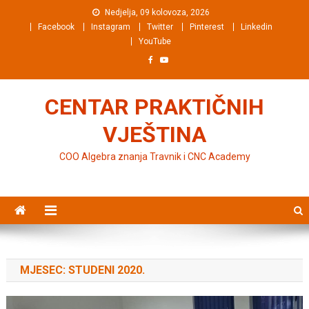
Preskočite na sadržaj
Nedjelja, 09 kolovoza, 2026
Facebook
Instagram
Twitter
Pinterest
Linkedin
YouTube
CENTAR PRAKTIČNIH
VJEŠTINA
COO Algebra znanja Travnik i CNC Academy
MJESEC: STUDENI 2020.