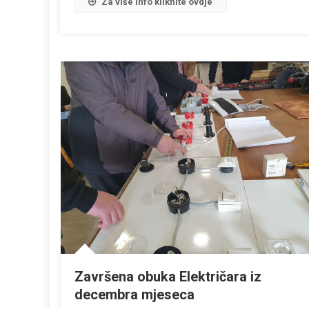
Za više info kliknite ovdje
Završena obuka Električara iz
decembra mjeseca