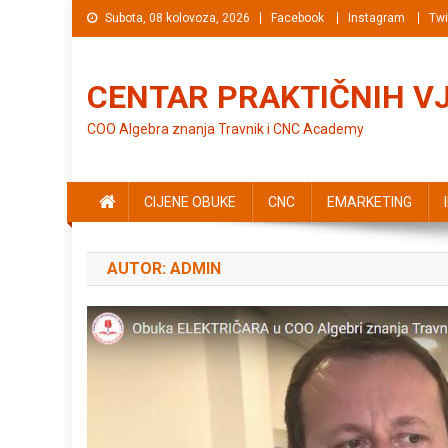
Preskočite na sadržaj
Subota, 08 kolovoza, 2026
Facebook
Instagram
Twi
CENTAR PRAKTIČNIH V
COO Algebra znanja Travnik i CNC Academy
CIJENE OBUKE
CNC
EMARKETING
AUTOR:
ADMIN