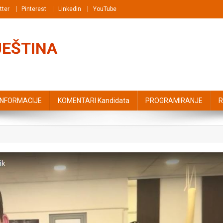
tter
Pinterest
Linkedin
YouTube
JEŠTINA
INFORMACIJE
KOMENTARI Kandidata
PROGRAMIRANJE
R