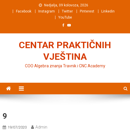
Preskočite na sadržaj
Nedjelja, 09 kolovoza, 2026
Facebook
Instagram
Twitter
Pinterest
Linkedin
YouTube
CENTAR PRAKTIČNIH
VJEŠTINA
COO Algebra znanja Travnik i CNC Academy
9
Admin
19/07/2020